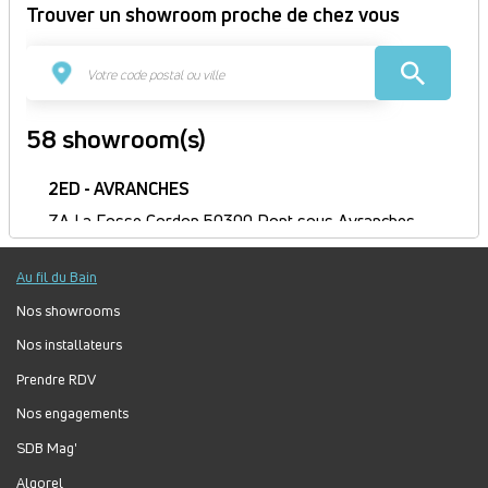
Trouver un showroom proche de chez vous
58 showroom(s)
2ED - AVRANCHES
ZA La Fosse Cordon 50300 Pont sous Avranches
France
Itinéraire
Au fil du Bain
Fermé
Nos showrooms
Jour
Plage
Lundi :
9h-12h, 14h-18h
Nos installateurs
horaire
Mardi :
8h-12h, 14h-18h
Prendre RDV
Mercredi :
8h-12h, 14h-18h
Jeudi :
8h30-12h, 14h-18h
Nos engagements
Vendredi :
8h-12h, 14h-17h
SDB Mag'
Samedi :
Fermé
Algorel