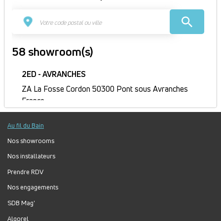
58 showroom(s)
2ED - AVRANCHES
ZA La Fosse Cordon 50300 Pont sous Avranches
France
Itinéraire
Au fil du Bain
Fermé
Jour
Plage
Lundi :
9h-12h, 14h-18h
Nos showrooms
horaire
Mardi :
8h-12h, 14h-18h
Nos installateurs
Mercredi :
8h-12h, 14h-18h
Prendre RDV
Jeudi :
8h30-12h, 14h-18h
Nos engagements
Vendredi :
8h-12h, 14h-17h
Samedi :
Fermé
SDB Mag'
Dimanche :
Fermé
Algorel