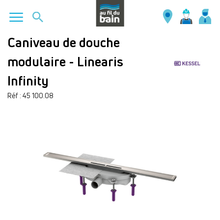
Aller
Caniveau de douche
au
modulaire - Linearis
contenu
principal
Infinity
Réf : 45 100.08