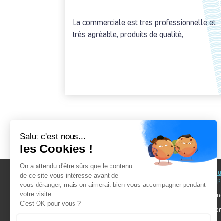
La commerciale est très professionnelle et
très agréable, produits de qualité,
Au fil du Bain
Au fil d
accomp
Nos showrooms
Nos ten
Nos installateurs
Votre pr
Prendre RDV