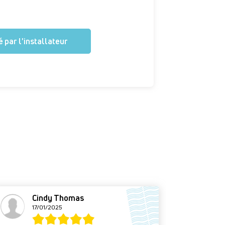
 par l'installateur
Cindy Thomas
O
17/01/2025
1