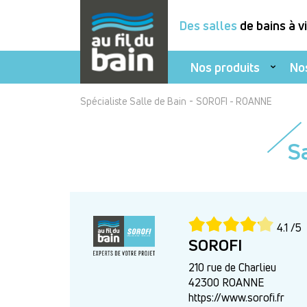
Des salles
de bains à v
Nos produits
No
Aller
-
Spécialiste Salle de Bain
SOROFI - ROANNE
au
contenu
Sa
principal
4.1 /5
SOROFI
210 rue de Charlieu
42300 ROANNE
https://www.sorofi.fr