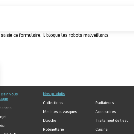
 saisie ce formulaire. Il bloque les robots malveillants.
Nos produits
u Bain vous
agne
Collections
Radiateurs
dances
Meubles et vasques
Accessoires
ojet
Douche
Traitement de l'eau
isir
Robinetterie
Cuisine