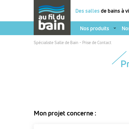
Des salles
de bains à v
Nos produits
No
Aller
-
Spécialiste Salle de Bain
Prise de Contact
au
contenu
P
principal
Mon projet concerne :