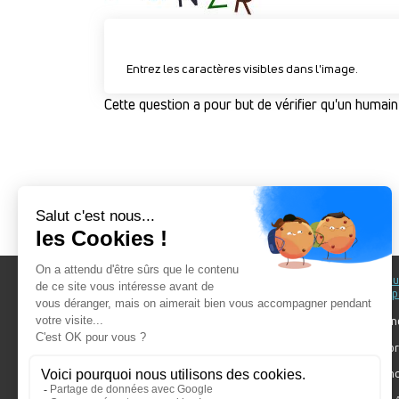
Entrez les caractères visibles dans l'image.
Cette question a pour but de vérifier qu'un humain
Au fil du Bain
Au fil d
accomp
Nos showrooms
Nos ten
Nos installateurs
Votre pr
Prendre RDV
Bien cho
Nos engagements