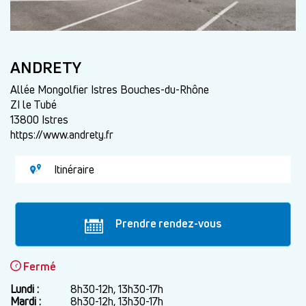
ANDRETY
Allée Mongolfier Istres Bouches-du-Rhône
ZI le Tubé
13800 Istres
https://www.andrety.fr
Itinéraire
Prendre rendez-vous
Fermé
Lundi :
Jour
Plage
8h30-12h, 13h30-17h
horaire
Mardi :
8h30-12h, 13h30-17h