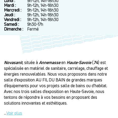
Lundi :
Jour
Plage
9h-12h, 14h-18h30
horaire
Mardi :
9h-12h, 14h-18h30
Mercredi :
9h-12h, 14h-18h30
Jeudi :
9h-12h, 14h-18h30
Vendredi :
9h-12h, 14h-18h30
Samedi :
9h30-17h
Dimanche :
Fermé
Novasanit
, située à
Annemasse
en
Haute-Savoie
(
74
) est
spécialisée en matériel de sanitaire, carrelage, chauffage et
énergies renouvelables. Nous vous proposons dans notre
salle d'exposition AU FIL DU BAIN de grandes marques
d'équipements pour vos projets salle de bains ou d'habitat.
Avec nos trois salles d'exposition en Haute-Savoie, nous
tentons de répondre à vos besoins en proposant des
solutions innovantes et esthétiques.
...
Voir plus