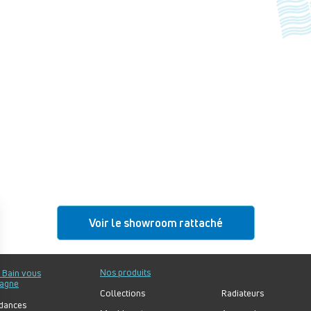
Voir le showroom rattaché
Nos produits
u Bain vous
agne
Collections
Radiateurs
dances