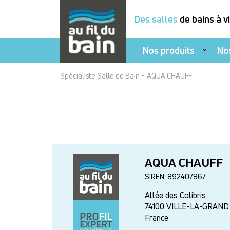
Des salles
de bains à v
Nos produits
No
Aller
-
Spécialiste Salle de Bain
AQUA CHAUFF
au
contenu
principal
AQUA CHAUFF
SIREN: 892407867
Allée des Colibris
74100
VILLE-LA-GRAND
France