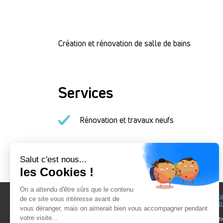
Création et rénovation de salle de bains
Services
Rénovation et travaux neufs
Au fil du Bain
Au fil d
accomp
Nos showrooms
Nos ten