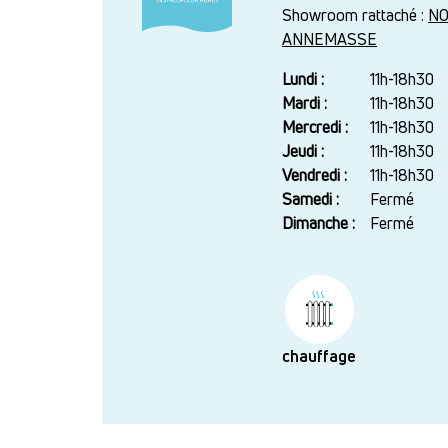
Showroom rattaché :
NO
ANNEMASSE
Lundi :
Jour
Plage
11h-18h30
horaire
Mardi :
11h-18h30
Mercredi :
11h-18h30
Jeudi :
11h-18h30
Vendredi :
11h-18h30
Samedi :
Fermé
Dimanche :
Fermé
chauffage