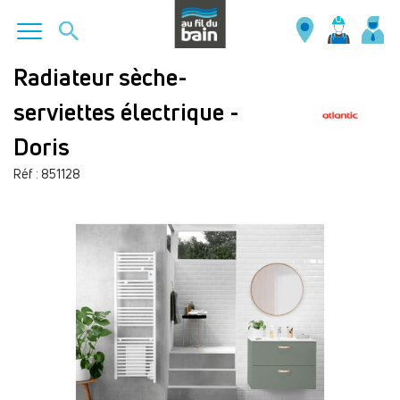
Aller
Radiateur sèche-
au
serviettes électrique -
contenu
principal
Doris
Réf : 851128