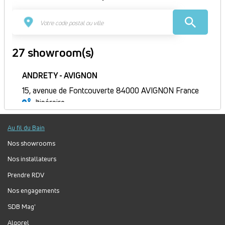
27 showroom(s)
ANDRETY - AVIGNON
15, avenue de Fontcouverte 84000 AVIGNON France
Itinéraire
Fermé
Au fil du Bain
Jour
Plage
Lundi :
8h30-12h, 14h-17h30
horaire
Mardi :
8h30-12h, 14h-17h30
Nos showrooms
Mercredi :
8h30-12h, 14h-17h30
Nos installateurs
Jeudi :
8h30-12h, 14h-17h30
Prendre RDV
Vendredi :
8h30-12h, 13h30-17h
Nos engagements
Samedi :
Fermé
Dimanche :
Fermé
SDB Mag'
Algorel