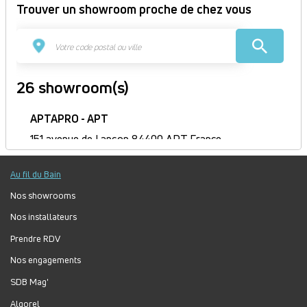
Trouver un showroom proche de chez vous
26 showroom(s)
APTAPRO - APT
151 avenue de Lançon 84400 APT France
Itinéraire
Au fil du Bain
Ouvert
Jour
Plage
Lundi :
9h-12h, 14h-18h
Nos showrooms
horaire
Mardi :
9h-12h, 14h-18h
Nos installateurs
Mercredi :
9h-12h, 14h-18h
Prendre RDV
Jeudi :
9h-12h, 14h-18h
Vendredi :
9h-12h, 14h-18h
Nos engagements
Samedi :
Fermé
SDB Mag'
Dimanche :
Fermé
Algorel