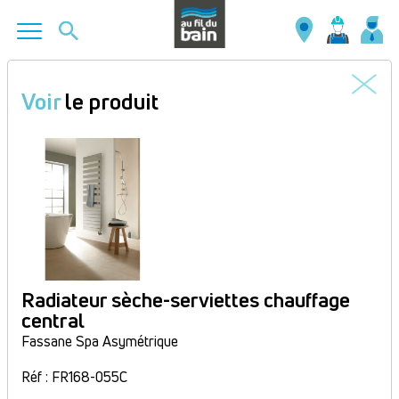
Aller
au
Voir
le produit
contenu
principal
Radiateur sèche-serviettes chauffage
central
Fassane Spa Asymétrique
Réf : FR168-055C