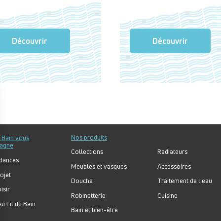
Découvrir
Découvrir
Nos produits
u Bain vous
agne
Collections
Radiateurs
dances
Meubles et vasques
Accessoires
ojet
Douche
Traitement de l'eau
isir
Robinetterie
Cuisine
u Fil du Bain
Bain et bien-être