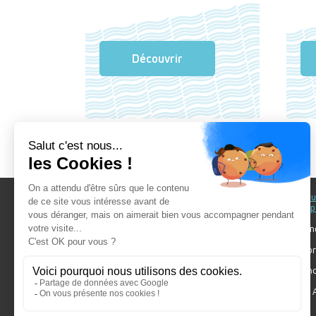
Découvrir
Au fil du Bain
Au fil d
accomp
Nos showrooms
Nos ten
Nos installateurs
Votre pr
Prendre RDV
Bien cho
Nos engagements
Forum A
SDB Mag'