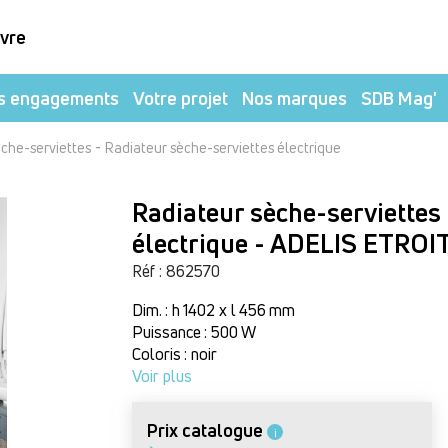
ivre
s engagements
Votre projet
Nos marques
SDB Mag'
-
èche-serviettes
Radiateur sèche-serviettes électrique
Radiateur sèche-serviettes
électrique - ADELIS ETROI
Réf : 862570
Dim. : h 1402 x l 456 mm
Puissance : 500 W
Coloris : noir
Voir plus
Prix catalogue
i