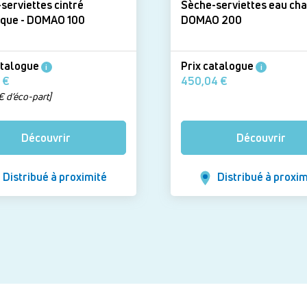
serviettes cintré
Sèche-serviettes eau cha
électrique - DOMAO 100
DOMAO 200
atalogue
Prix catalogue
i
i
318,94 €
450,04 €
€ d’éco-part]
Découvrir
Découvrir
Distribué à proximité
Distribué à proxim