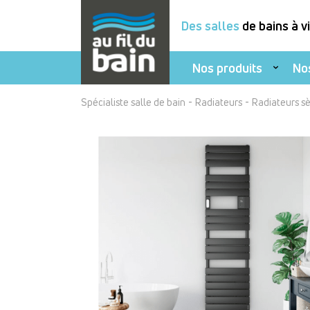
Des salles
de bains à v
Nos produits
No
Aller
-
-
Spécialiste salle de bain
Radiateurs
Radiateurs s
au
contenu
principal