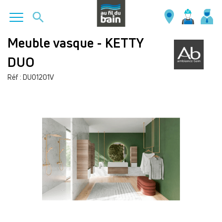
Aller
Meuble vasque - KETTY
au
DUO
contenu
principal
Réf : DUO1201V