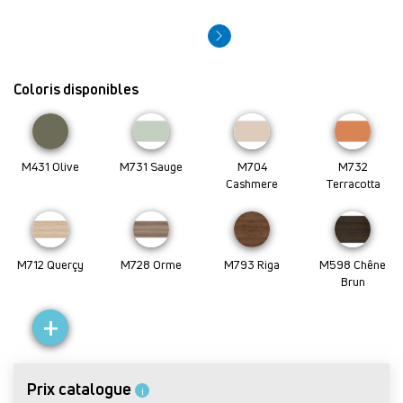
Coloris disponibles
M431 Olive
M731 Sauge
M704
M732
Cashmere
Terracotta
M712 Querçy
M728 Orme
M793 Riga
M598 Chêne
Brun
+
Prix catalogue
i