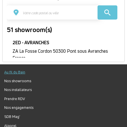
51 showroom(s)
2ED - AVRANCHES
ZA La Fosse Cordon 50300 Pont sous Avranches
France
Itinéraire
Au fil du Bain
Fermé
Jour
Plage
Lundi :
9h-12h, 14h-18h
Nos showrooms
horaire
Mardi :
8h-12h, 14h-18h
Nos installateurs
Mercredi :
8h-12h, 14h-18h
Prendre RDV
Jeudi :
8h30-12h, 14h-18h
Nos engagements
Vendredi :
8h-12h, 14h-17h
Samedi :
Fermé
SDB Mag'
Dimanche :
Fermé
Algorel