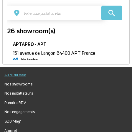
26 showroom(s)
APTAPRO - APT
151 avenue de Lançon 84400 APT France
Itinéraire
Ouvert
Au fil du Bain
Jour
Plage
Lundi :
9h-12h, 14h-18h
horaire
Mardi :
9h-12h, 14h-18h
Nos showrooms
Mercredi :
9h-12h, 14h-18h
Nos installateurs
Jeudi :
9h-12h, 14h-18h
Prendre RDV
Vendredi :
9h-12h, 14h-18h
Nos engagements
Samedi :
Fermé
Dimanche :
Fermé
SDB Mag'
Algorel