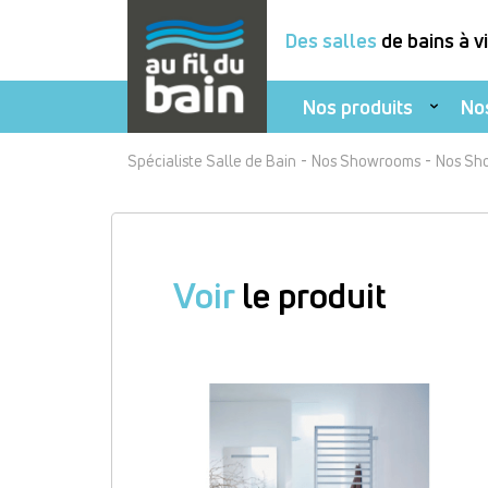
Des salles
de bains à v
Nos produits
No
Aller
-
-
Spécialiste Salle de Bain
Nos Showrooms
Nos Sh
au
contenu
principal
Voir
le produit