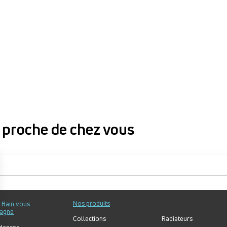
proche de chez vous
proche de chez vous
Nos produits
u Bain vous
agne
Collections
Radiateurs
dances