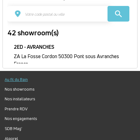
42 showroom(s)
2ED - AVRANCHES
ZA La Fosse Cordon 50300 Pont sous Avranches
France
Itinéraire
Au fil du Bain
Fermé
Jour
Plage
Lundi :
9h-12h, 14h-18h
Nos showrooms
horaire
Mardi :
8h-12h, 14h-18h
Nos installateurs
Mercredi :
8h-12h, 14h-18h
Prendre RDV
Jeudi :
8h30-12h, 14h-18h
Nos engagements
Vendredi :
8h-12h, 14h-17h
Samedi :
Fermé
SDB Mag'
Dimanche :
Fermé
Algorel