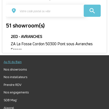
51 showroom(s)
2ED - AVRANCHES
ZA La Fosse Cordon 50300 Pont sous Avranches
France
Itinéraire
Au fil du Bain
Fermé
Jour
Plage
Lundi :
9h-12h, 14h-18h
Nos showrooms
horaire
Mardi :
8h-12h, 14h-18h
Nos installateurs
Mercredi :
8h-12h, 14h-18h
Prendre RDV
Jeudi :
8h30-12h, 14h-18h
Nos engagements
Vendredi :
8h-12h, 14h-17h
Samedi :
Fermé
SDB Mag'
Dimanche :
Fermé
Algorel