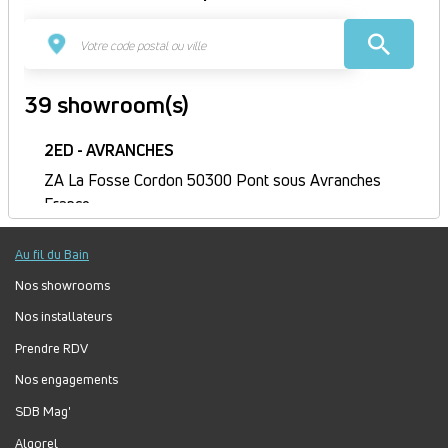
39 showroom(s)
2ED - AVRANCHES
ZA La Fosse Cordon 50300 Pont sous Avranches
France
Itinéraire
Au fil du Bain
Fermé
Jour
Plage
Lundi :
9h-12h, 14h-18h
Nos showrooms
horaire
Mardi :
8h-12h, 14h-18h
Nos installateurs
Mercredi :
8h-12h, 14h-18h
Prendre RDV
Jeudi :
8h30-12h, 14h-18h
Nos engagements
Vendredi :
8h-12h, 14h-17h
Samedi :
Fermé
SDB Mag'
Dimanche :
Fermé
Algorel