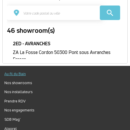
46 showroom(s)
2ED - AVRANCHES
ZA La Fosse Cordon 50300 Pont sous Avranches
France
Itinéraire
Au fil du Bain
Fermé
Jour
Plage
Lundi :
9h-12h, 14h-18h
Nos showrooms
horaire
Mardi :
8h-12h, 14h-18h
Nos installateurs
Mercredi :
8h-12h, 14h-18h
Prendre RDV
Jeudi :
8h30-12h, 14h-18h
Nos engagements
Vendredi :
8h-12h, 14h-17h
Samedi :
Fermé
SDB Mag'
Dimanche :
Fermé
Algorel