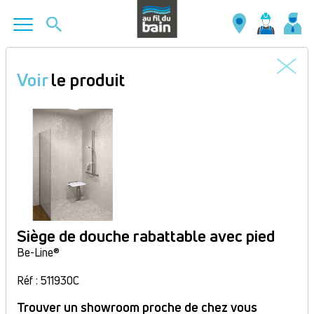
Aller
au
Voir
le produit
contenu
principal
Siège de douche rabattable avec pied
Be-Line®
Réf : 511930C
Trouver un showroom proche de chez vous