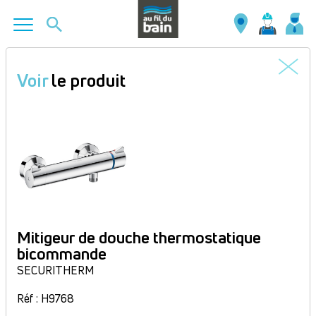
Aller
au
Voir
le produit
contenu
principal
Mitigeur de douche thermostatique
bicommande
SECURITHERM
Réf : H9768