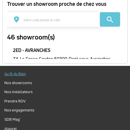
Trouver un showroom proche de chez vous
46 showroom(s)
2ED - AVRANCHES
ZA La Fosse Cordon 50300 Pont sous Avranches
France
Itinéraire
Au fil du Bain
Fermé
Nos showrooms
Jour
Plage
Lundi :
9h-12h, 14h-18h
Nos installateurs
horaire
Mardi :
8h-12h, 14h-18h
Prendre RDV
Mercredi :
8h-12h, 14h-18h
Jeudi :
8h30-12h, 14h-18h
Nos engagements
Vendredi :
8h-12h, 14h-17h
SDB Mag'
Samedi :
Fermé
Algorel