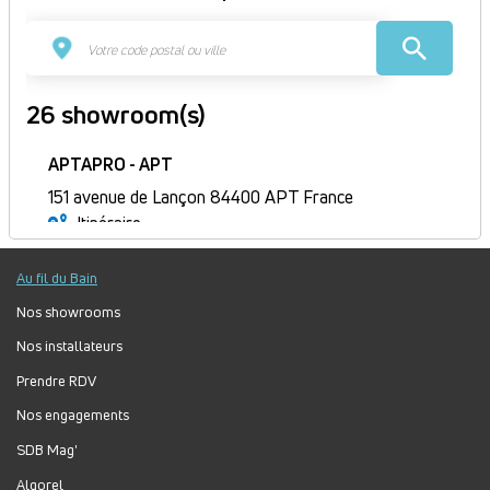
26 showroom(s)
APTAPRO - APT
151 avenue de Lançon 84400 APT France
Itinéraire
Ouvert
Au fil du Bain
Jour
Plage
Lundi :
9h-12h, 14h-18h
horaire
Mardi :
9h-12h, 14h-18h
Nos showrooms
Mercredi :
9h-12h, 14h-18h
Nos installateurs
Jeudi :
9h-12h, 14h-18h
Prendre RDV
Vendredi :
9h-12h, 14h-18h
Nos engagements
Samedi :
Fermé
Dimanche :
Fermé
SDB Mag'
Algorel