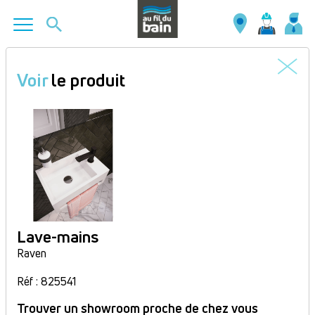
Aller
au
Voir
le produit
contenu
principal
Lave-mains
Raven
Réf : 825541
Trouver un showroom proche de chez vous