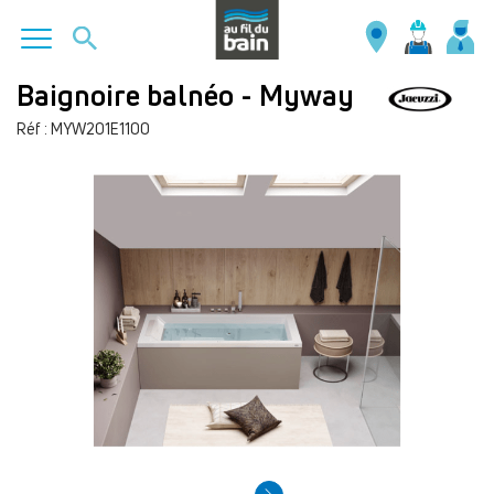
Aller
Baignoire balnéo - Myway
au
Réf : MYW201E1100
contenu
principal