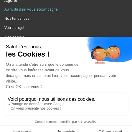
Algorel
Au fil du Bain vous accompagne
Nos tendances
Votre projet
Bien choisir
Forum Au Fil du Bain
Nos produits
Au Fil Du Bain Tous droits réservés ©
Gestion des cookies
Mentions légales
Enseigne du groupement ALGOREL