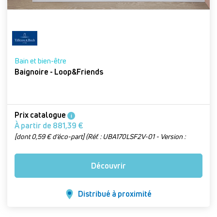
Bain et bien-être
Baignoire - Loop&Friends
Prix catalogue
i
À partir de 881,39 €
[dont 0,59 € d’éco-part] (Réf. : UBA170LSF2V-01 - Version :
Blanc, L 170 x l 75 cm)
Découvrir
Distribué à proximité