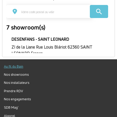
7 showroom(s)
DESENFANS - SAINT LEONARD
ZI de la Liane Rue Louis Blériot 62360 SAINT
LEONARD France
Itinéraire
Au fil du Bain
Fermé
Jour
Plage
Lundi :
Fermé
Nos showrooms
horaire
Mardi :
8h-12h30, 13h30-17h30
Nos installateurs
Mercredi :
8h-12h30, 13h30-17h30
Prendre RDV
Jeudi :
8h-12h30, 13h30-17h30
Nos engagements
Vendredi :
8h-12h30, 13h30-17h30
Samedi :
Fermé
SDB Mag'
Dimanche :
Fermé
Algorel