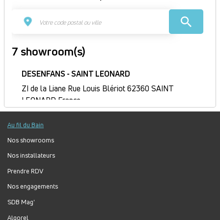
7 showroom(s)
DESENFANS - SAINT LEONARD
ZI de la Liane Rue Louis Blériot 62360 SAINT
LEONARD France
Itinéraire
Au fil du Bain
Fermé
Jour
Plage
Lundi :
Fermé
Nos showrooms
horaire
Mardi :
8h-12h30, 13h30-17h30
Nos installateurs
Mercredi :
8h-12h30, 13h30-17h30
Prendre RDV
Jeudi :
8h-12h30, 13h30-17h30
Nos engagements
Vendredi :
8h-12h30, 13h30-17h30
Samedi :
Fermé
SDB Mag'
Dimanche :
Fermé
Algorel