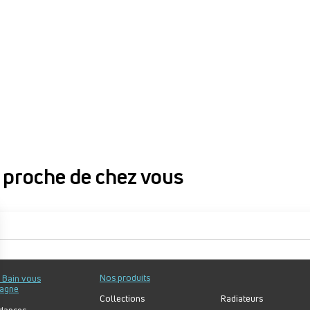
proche de chez vous
proche de chez vous
Nos produits
u Bain vous
agne
Collections
Radiateurs
dances