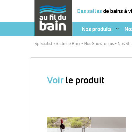
Des salles
de bains à v
Nos produits
No
Aller
-
-
Spécialiste Salle de Bain
Nos Showrooms
Nos Sh
au
contenu
principal
Voir
le produit