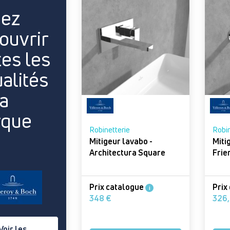
ez
ouvrir
tes les
ualités
la
rque
Robinetterie
Robin
Mitigeur lavabo -
Mitige
Architectura Square
Frie
Prix catalogue
Prix
i
348 €
Voir les