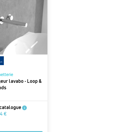
etterie
ur lavabo - Loop &
nds
 catalogue
i
326,4 €