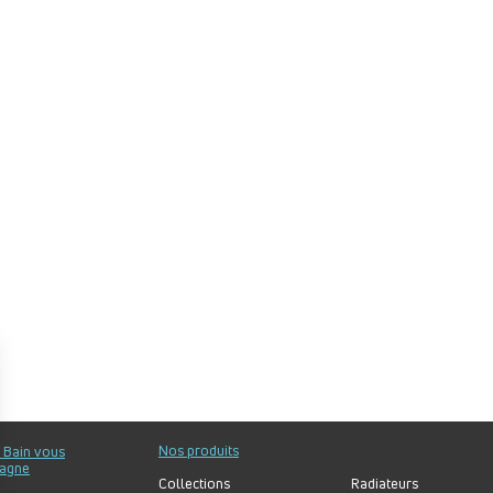
Nos produits
u Bain vous
agne
Collections
Radiateurs