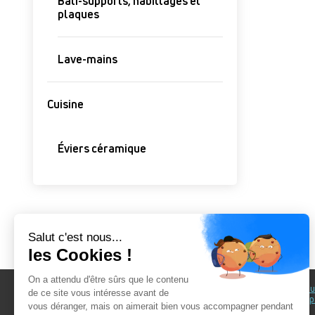
Bâti-supports, habillages et
plaques
Lave-mains
Cuisine
Éviers céramique
Au fil du Bain
Au fil d
accomp
Nos showrooms