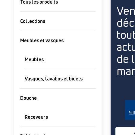
Tous les produits
Ven
déc
Collections
tou
Meubles et vasques
act
de 
Meubles
ma
Vasques, lavabos et bidets
Douche
Receveurs