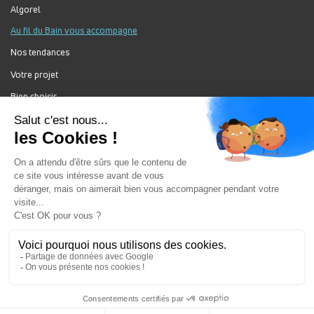
Algorel
Au fil du Bain vous accompagne
Nos tendances
Votre projet
Bien choisir
Forum Au Fil du Bain
Nos produits
Au Fil Du Bain Tous droits réservés ©
Gestion des cookies
Mentions légales
Enseigne du groupement ALGOREL