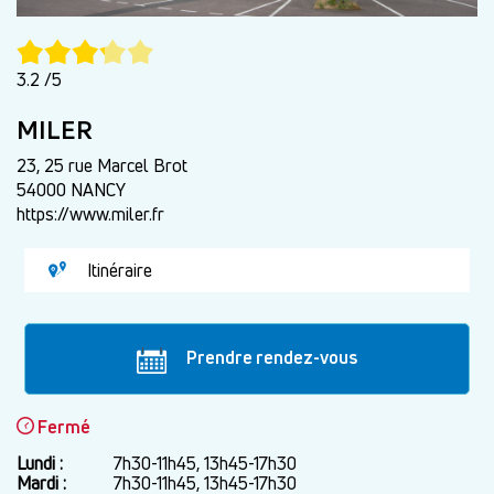
3.2 /5
MILER
23, 25 rue Marcel Brot
54000 NANCY
https://www.miler.fr
Itinéraire
Prendre rendez-vous
Fermé
Lundi :
Jour
Plage
7h30-11h45, 13h45-17h30
horaire
Mardi :
7h30-11h45, 13h45-17h30