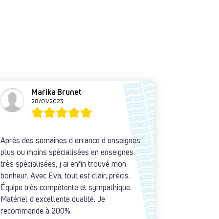
Marika Brunet
L
28/01/2023
2
Après des semaines d errance d enseignes
Projet de 
plus ou moins spécialisées en enseignes
à bien. A l
très spécialisées, j ai enfin trouvé mon
l'équipe, t
bonheur. Avec Eva, tout est clair, précis.
Équipe très compétente et sympathique.
Matériel d excellente qualité. Je
recommande à 200%