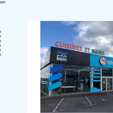
.com
h
h
h
h
h
h