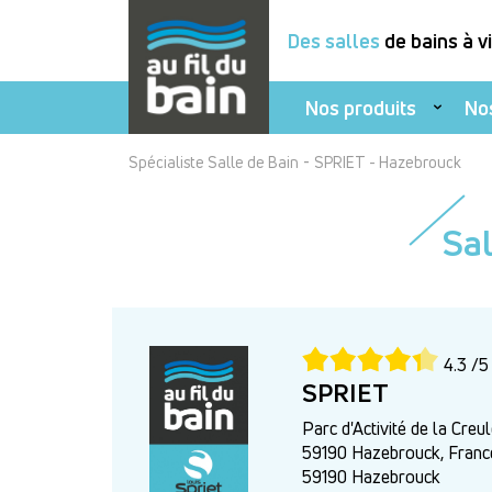
Des salles
de bains à v
Nos produits
No
Aller
-
Spécialiste Salle de Bain
SPRIET - Hazebrouck
au
contenu
Sal
principal
4.3 /5
SPRIET
Parc d'Activité de la Creul
59190 Hazebrouck, Franc
59190 Hazebrouck