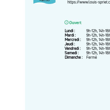
https://www.louis-spriet
Ouvert
Lundi :
Jour
Plage
9h-12h, 14h-18
horaire
Mardi :
9h-12h, 14h-18
Mercredi :
9h-12h, 14h-18
Jeudi :
9h-12h, 14h-18
Vendredi :
9h-12h, 14h-18
Samedi :
9h-12h, 14h-18
Dimanche :
Fermé