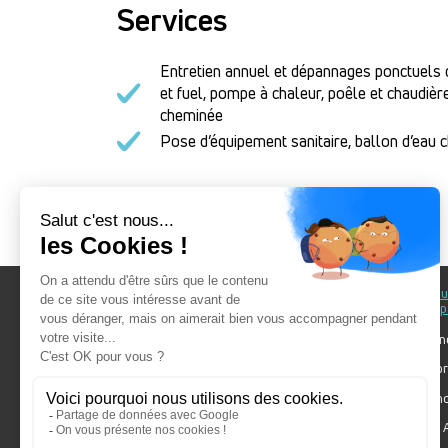
Services
Entretien annuel et dépannages ponctuels 
et fuel, pompe à chaleur, poêle et chaudiè
cheminée
Pose d’équipement sanitaire, ballon d’eau 
Au fil du Bain
Au fil d
accomp
Nos showrooms
Nos ten
Nos installateurs
Votre pr
Prendre RDV
Bien cho
Nos engagements
Forum A
SDB Mag'