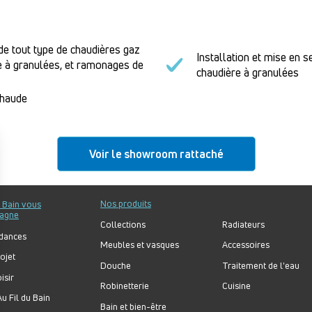
de tout type de chaudières gaz
Installation et mise en s
re à granulées, et ramonages de
chaudière à granulées
chaude
Voir le showroom rattaché
Nos produits
u Bain vous
agne
Collections
Radiateurs
dances
Meubles et vasques
Accessoires
ojet
Douche
Traitement de l'eau
isir
Robinetterie
Cuisine
u Fil du Bain
Bain et bien-être