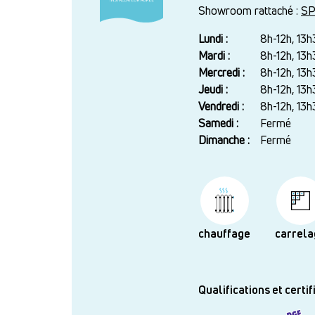
Showroom rattaché :
SP
Lundi :
Jour
Plage
8h-12h, 13h
horaire
Mardi :
8h-12h, 13h
Mercredi :
8h-12h, 13h
Jeudi :
8h-12h, 13h
Vendredi :
8h-12h, 13h
Samedi :
Fermé
Dimanche :
Fermé
chauffage
carrela
Qualifications et certif