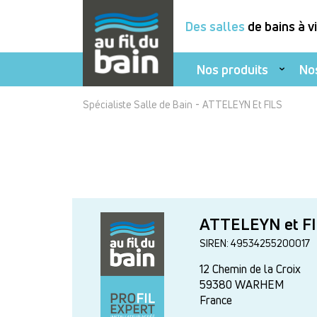
Des salles
de bains à v
Nos produits
No
Aller
-
Spécialiste Salle de Bain
ATTELEYN Et FILS
au
contenu
principal
ATTELEYN et F
SIREN: 49534255200017
12 Chemin de la Croix
59380
WARHEM
France