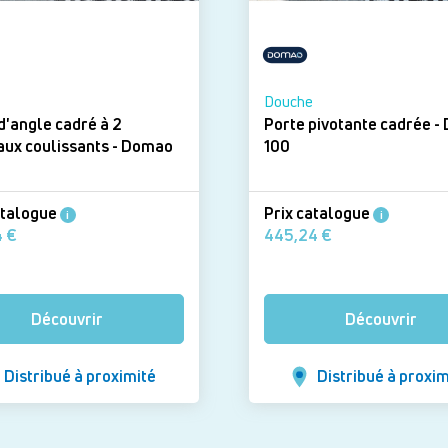
Douche
d'angle cadré à 2
Porte pivotante cadrée - Domao
 coulissants - Domao
100
atalogue
Prix catalogue
i
i
340,74 €
445,24 €
Découvrir
Découvrir
Distribué à proximité
Distribué à proxim