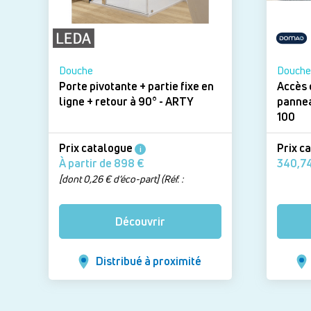
Douche
Douche
Porte pivotante + partie fixe en
Accès 
ligne + retour à 90° - ARTY
panneaux
100
Prix catalogue
Prix c
i
À partir de 898 €
[dont 0,26 € d’éco-part] (Réf. :
L13AYPFL10030 - Version : Profilés
argent satin, vitrage transparent)
Découvrir
Distribué à proximité