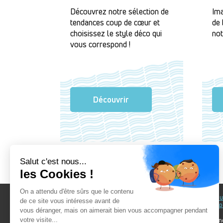
Découvrez notre sélection de
Ima
tendances coup de cœur et
de 
choisissez le style déco qui
not
vous correspond !
Découvrir
Au fil du Bain
Au fil d
accomp
Nos showrooms
Nos ten