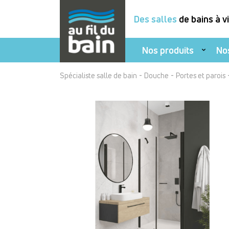
Des salles
de bains à v
Nos produits
No
Aller
-
-
Spécialiste salle de bain
Douche
Portes et parois
au
contenu
principal