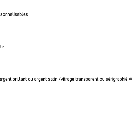
rsonnalisables
rte
 argent brillant ou argent satin /vitrage transparent ou sérigraphié