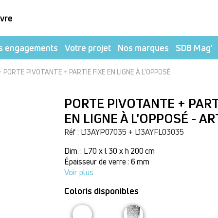
ivre
s engagements
Votre projet
Nos marques
SDB Mag'
-
PORTE PIVOTANTE + PARTIE FIXE EN LIGNE À L'OPPOSÉ
PORTE PIVOTANTE + PART
EN LIGNE À L'OPPOSÉ - AR
Réf : L13AYP07035 + L13AYFL03035
Dim. : L 70 x l 30 x h 200 cm
Épaisseur de verre : 6 mm
Voir plus
Coloris disponibles