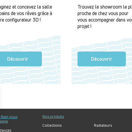
ginez et concevez la salle
Trouvez le showroom le p
bains de vos rêves grâce à
proche de chez vous pour
re configurateur 3D !
vous accompagner dans vo
projet !
Découvrir
Découvrir
Nos produits
u Bain vous
agne
Collections
Radiateurs
dances