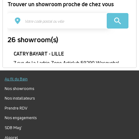
Trouver un showroom proche de chez vous
26 showroom(s)
CATRY BAYART - LILLE
7 rue de la Ladrie Zone Acticlub 59290 Wasquehal
France
Itinéraire
Au fil du Bain
Fermé
Nos showrooms
Jour
Plage
Lundi :
Fermé
Nos installateurs
horaire
Mardi :
10h-18h
Prendre RDV
Mercredi :
10h-18h
Jeudi :
10h-18h
Nos engagements
Vendredi :
10h-18h
SDB Mag'
Samedi :
10h-18h
Algorel