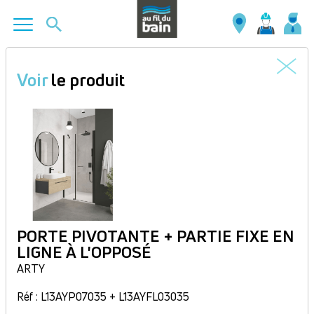
Aller
au
Voir
le produit
contenu
principal
PORTE PIVOTANTE + PARTIE FIXE EN
LIGNE À L'OPPOSÉ
ARTY
Réf : L13AYP07035 + L13AYFL03035