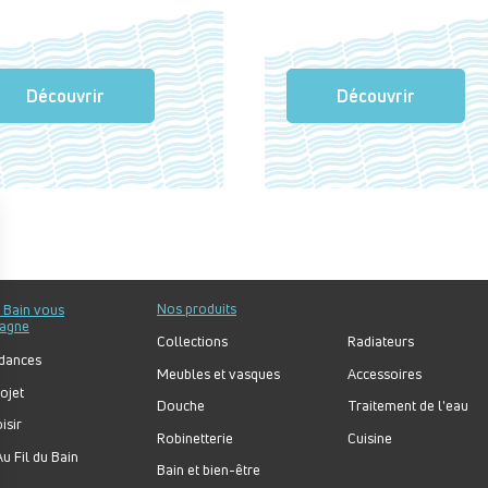
Découvrir
Découvrir
Nos produits
u Bain vous
agne
Collections
Radiateurs
dances
Meubles et vasques
Accessoires
ojet
Douche
Traitement de l'eau
isir
Robinetterie
Cuisine
u Fil du Bain
Bain et bien-être