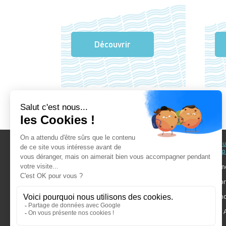
Découvrir
Au fil du Bain
Au fil d
accomp
Nos showrooms
Nos ten
Nos installateurs
Votre pr
Prendre RDV
Bien cho
Nos engagements
Forum A
SDB Mag'