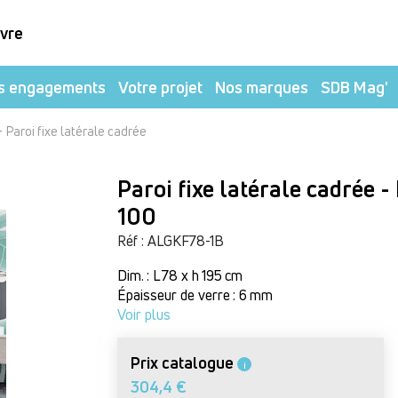
ivre
s engagements
Votre projet
Nos marques
SDB Mag'
-
Paroi fixe latérale cadrée
Paroi fixe latérale cadrée 
100
Réf : ALGKF78-1B
Dim. : L 78 x h 195 cm
Épaisseur de verre : 6 mm
Voir plus
Prix catalogue
i
304,4 €