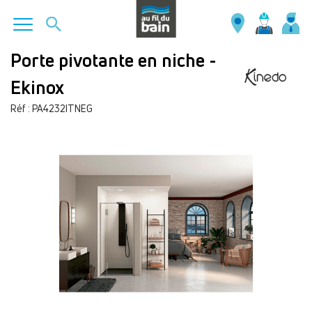
Aller
Porte pivotante en niche -
au
Ekinox
contenu
principal
Réf : PA4232ITNEG