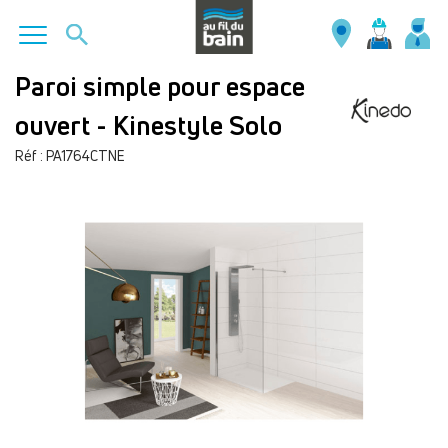
Aller
Paroi simple pour espace
au
ouvert - Kinestyle Solo
contenu
principal
Réf : PA1764CTNE