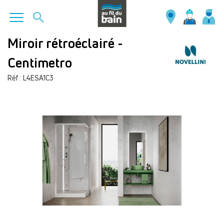
Aller
Miroir rétroéclairé -
au
Centimetro
contenu
principal
Réf : L4ESA1C3