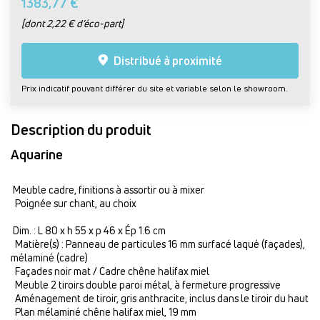
1383,77 €
[dont 2,22 € d’éco-part]
Distribué à proximité
Prix indicatif pouvant différer du site et variable selon le showroom.
Description du produit
Aquarine
Meuble cadre, finitions à assortir ou à mixer
Poignée sur chant, au choix
Dim. : L 80 x h 55 x p 46 x Ép 1.6 cm
Matière(s) : Panneau de particules 16 mm surfacé laqué (façades),
mélaminé (cadre)
Façades noir mat / Cadre chêne halifax miel
Meuble 2 tiroirs double paroi métal, à fermeture progressive
Aménagement de tiroir, gris anthracite, inclus dans le tiroir du haut
Plan mélaminé chêne halifax miel, 19 mm