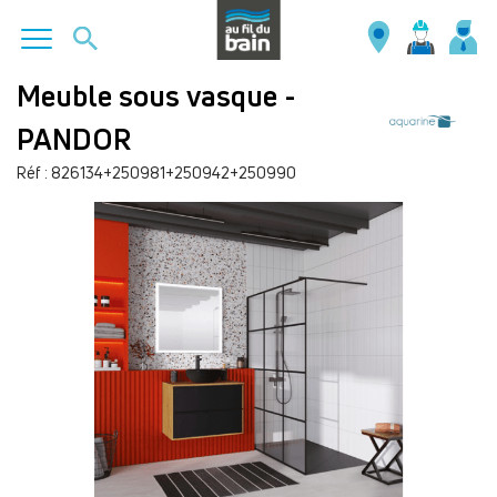
Aller
Meuble sous vasque -
au
PANDOR
contenu
principal
Réf : 826134+250981+250942+250990