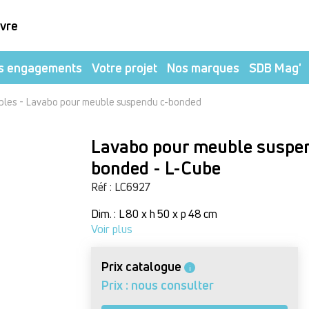
ivre
s engagements
Votre projet
Nos marques
SDB Mag'
-
bles
Lavabo pour meuble suspendu c-bonded
Lavabo pour meuble suspe
bonded - L-Cube
Réf : LC6927
Dim. : L 80 x h 50 x p 48 cm
Voir plus
Prix catalogue
i
Prix : nous consulter