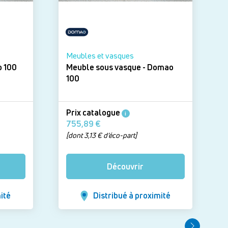
Meubles et vasques
 - Domao 100
Meuble sous vasque - Domao
100
Prix catalogue
i
755,89 €
[dont 3,13 € d’éco-part]
Découvrir
ité
Distribué à proximité