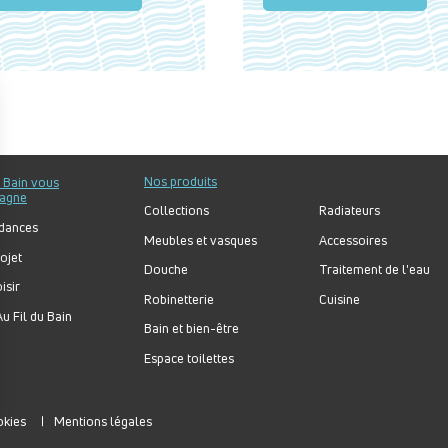
Nos produits
u Bain vous
agne
Collections
Radiateurs
dances
Meubles et vasques
Accessoires
ojet
Douche
Traitement de l'eau
isir
Robinetterie
Cuisine
u Fil du Bain
Bain et bien-être
Espace toilettes
okies
Mentions légales