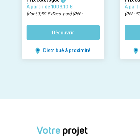
i
À partir de 1009,10 €
[dont 3,50 € d’éco-part] (Réf. :
(Réf. : 
M177010LL - Version : Meuble avec 1
tiroir h 30 cm, Vasque incluse)
Découvrir
Distribué à proximité
Votre
projet