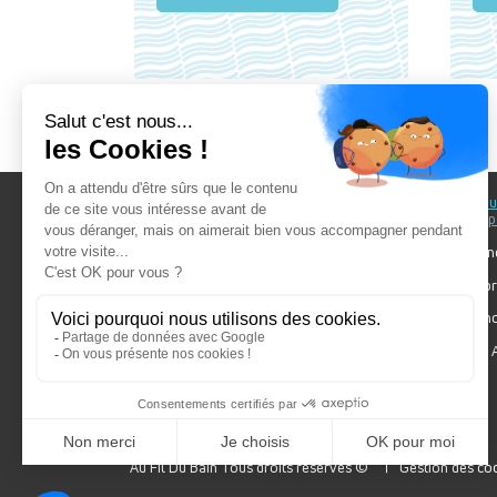
Au fil du Bain
Au fil d
accomp
Nos showrooms
Nos ten
Nos installateurs
Votre pr
Prendre RDV
Bien cho
Nos engagements
Forum A
SDB Mag'
Algorel
Au Fil Du Bain Tous droits réservés ©
Gestion des co