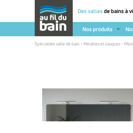
Des salles
de bains à v
Nos produits
No
Aller
-
-
Spécialiste salle de bain
Meubles et vasques
Meu
au
contenu
principal