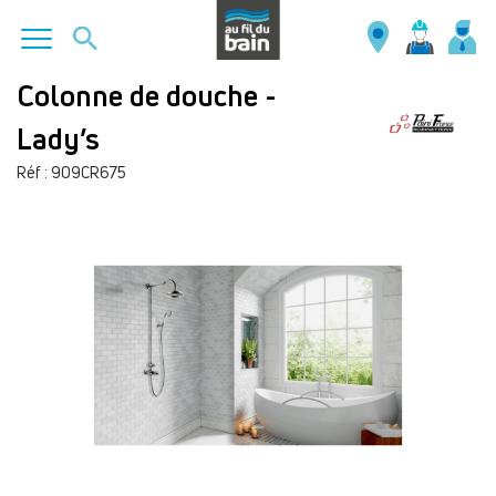
Aller
Colonne de douche -
au
Lady’s
contenu
principal
Réf : 909CR675