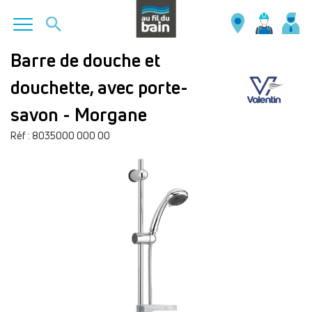
Aller
Barre de douche et
au
douchette, avec porte-
contenu
principal
savon - Morgane
Réf : 8035000 000 00