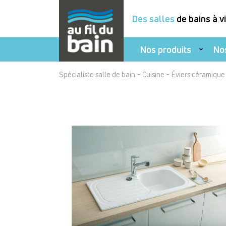
Des salles
de bains à v
Nos produits
No
Aller
-
-
Spécialiste salle de bain
Cuisine
Éviers céramique
au
contenu
principal