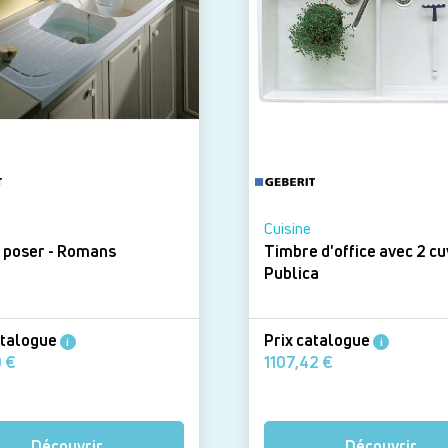
Cuisine
Évier à poser - Romans
Timbre d'office avec 2 cu
Publica
atalogue
Prix catalogue
i
i
338,39 €
1107,42 €
Découvrir
Découvrir