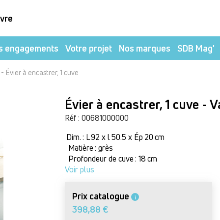
ivre
s engagements
Votre projet
Nos marques
SDB Mag'
-
Évier à encastrer, 1 cuve
Évier à encastrer, 1 cuve - 
Réf : 00681000000
Dim. : L 92 x l 50.5 x Ép 20 cm
Matière : grès
Profondeur de cuve : 18 cm
Voir plus
Prix catalogue
i
398,88 €