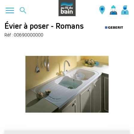
Aller
Évier à poser - Romans
au
Réf : 00690000000
contenu
principal