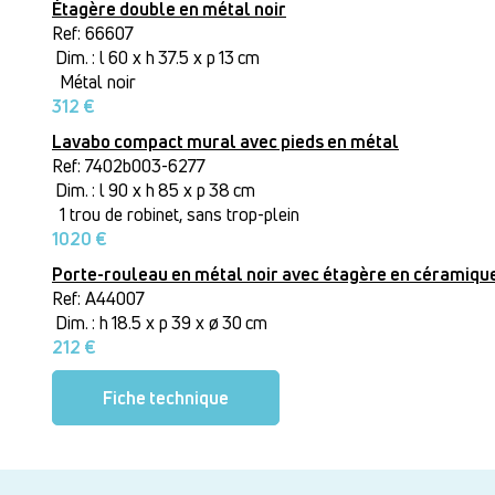
Étagère double en métal noir
Ref: 66607
Dim. : l 60 x h 37.5 x p 13 cm
Métal noir
312 €
Lavabo compact mural avec pieds en métal
Ref: 7402b003-6277
Dim. : l 90 x h 85 x p 38 cm
1 trou de robinet, sans trop-plein
1020 €
Porte-rouleau en métal noir avec étagère en céramiqu
Ref: A44007
Dim. : h 18.5 x p 39 x ø 30 cm
212 €
Fiche technique