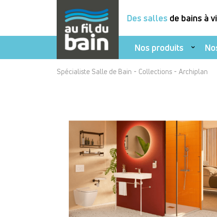
Des salles
de bains à v
Nos produits
No
Aller
-
-
Spécialiste Salle de Bain
Collections
Archiplan
au
contenu
principal