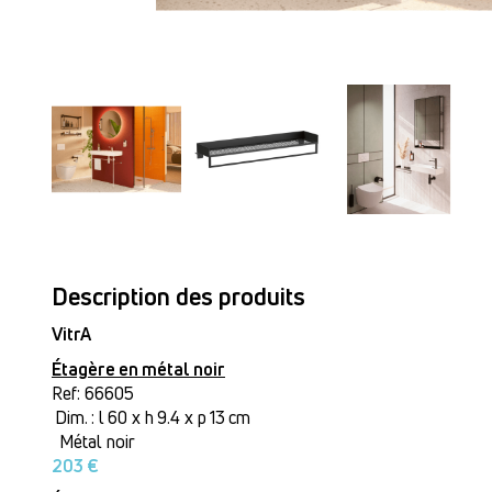
Description des produits
VitrA
Étagère en métal noir
Ref: 66605
Dim. : l 60 x h 9.4 x p 13 cm
Métal noir
203 €