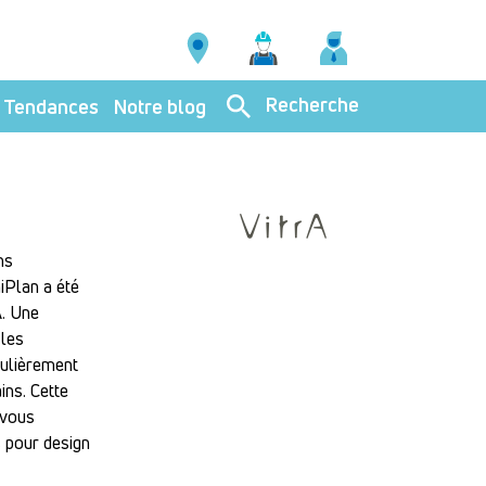
Recherche
Tendances
Notre blog
ns
hiPlan a été
A. Une
 les
iculièrement
ins. Cette
 vous
s pour design