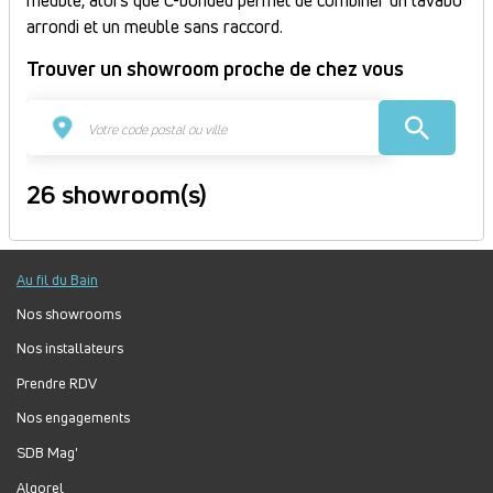
meuble, alors que C-bonded permet de combiner un lavabo
arrondi et un meuble sans raccord.
Trouver un showroom proche de chez vous
26 showroom(s)
APTAPRO - APT
151 avenue de Lançon 84400 APT France
Au fil du Bain
Itinéraire
Nos showrooms
Fermé
Nos installateurs
Jour
Plage
Lundi :
9h-12h, 14h-18h
Prendre RDV
horaire
Mardi :
9h-12h, 14h-18h
Nos engagements
Mercredi :
9h-12h, 14h-18h
Jeudi :
9h-12h, 14h-18h
SDB Mag'
Vendredi :
9h-12h, 14h-18h
Algorel