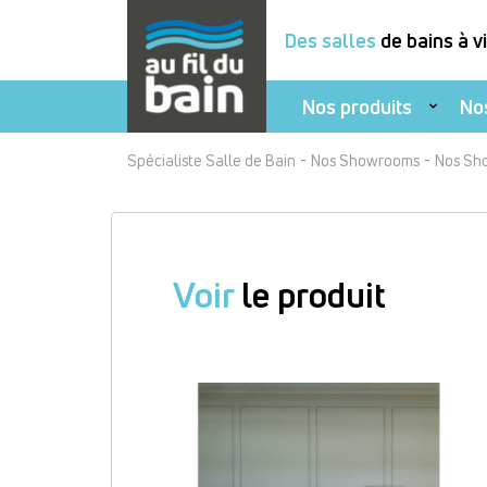
Des salles
de bains à v
Nos produits
No
Aller
-
-
Spécialiste Salle de Bain
Nos Showrooms
Nos Sh
au
contenu
principal
Voir
le produit