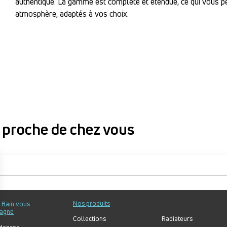
authentique. La gamme est complète et étendue, ce qui vous pe
atmosphère, adaptés à vos choix.
proche de chez vous
proche de chez vous
Nos produits
u Bain vous
agne
Collections
Radiateurs
dances