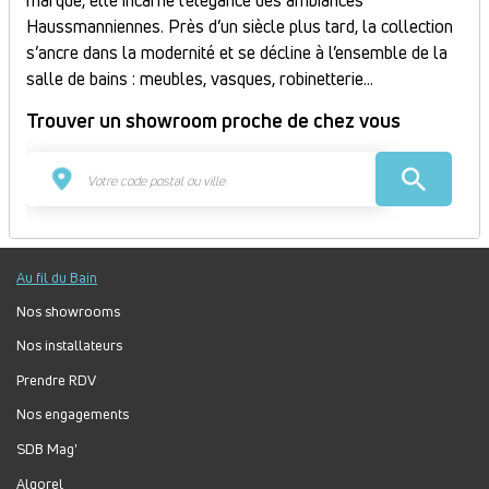
marque, elle incarne l’élégance des ambiances
Haussmanniennes. Près d’un siècle plus tard, la collection
s’ancre dans la modernité et se décline à l’ensemble de la
salle de bains : meubles, vasques, robinetterie…
Trouver un showroom proche de chez vous
26 showroom(s)
Au fil du Bain
2ED - AVRANCHES
Nos showrooms
ZA La Fosse Cordon 50300 Pont sous Avranches
Nos installateurs
France
Itinéraire
Prendre RDV
Nos engagements
Ouvert
Jour
Plage
Lundi :
9h-12h, 14h-18h
SDB Mag'
horaire
Mardi :
8h-12h, 14h-18h
Algorel