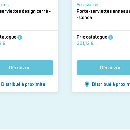
oires
Accessoires
serviettes design carré -
Porte-serviettes anneau
- Conca
atalogue
Prix catalogue
i
i
288,72 €
201,12 €
Découvrir
Découvrir
Distribué à proximité
Distribué à proxim