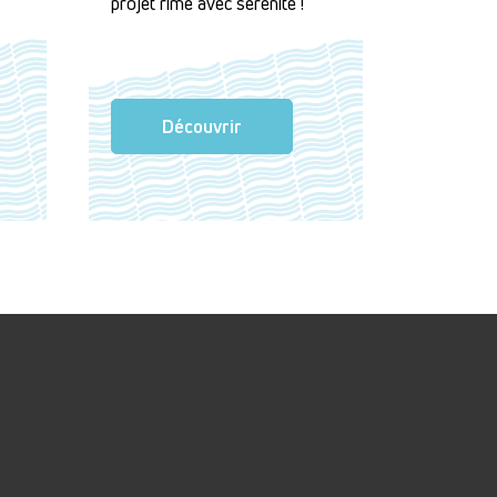
projet rime avec sérénité !
Découvrir