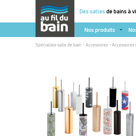
Des salles
de bains à v
Nos produits
No
Aller
-
-
Spécialiste salle de bain
Accessoires
Accessoires d
au
contenu
principal