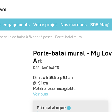
ivre
s engagements
Votre projet
Nos marques
SDB Mag'
-
e salle de bains à fixer et à poser
Porte-balai mural
Porte-balai mural - My Lo
Art
Réf : AV014ACR
Dim. : x h 39.5 x p 9.1 cm
Ø : 9.1 cm
Matière : acier inoxydable
Voir plus
Prix catalogue
i