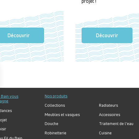
projet !
Découvrir
Découvrir
Nos produits
u Bain vous
agne
Collections
Radiateurs
dances
Meubles et vasques
Accessoires
ojet
Douche
Traitement de l'eau
isir
Robinetterie
Cuisine
u Fil du Bain