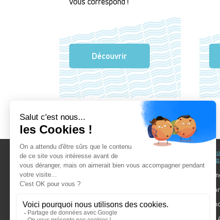
vous correspond !
Découvrir
Au fil du Bain
Au fil d
accomp
Nos showrooms
Nos ten
Nos installateurs
Votre pr
Prendre RDV
Bien cho
Nos engagements
Forum A