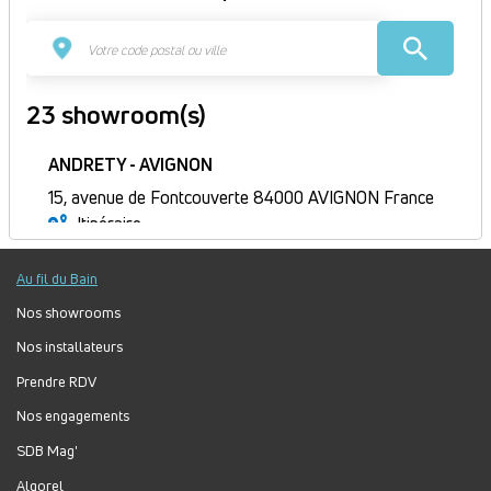
23 showroom(s)
ANDRETY - AVIGNON
15, avenue de Fontcouverte 84000 AVIGNON France
Itinéraire
Fermé
Au fil du Bain
Jour
Plage
Lundi :
8h30-12h, 14h-17h30
horaire
Mardi :
8h30-12h, 14h-17h30
Nos showrooms
Mercredi :
8h30-12h, 14h-17h30
Nos installateurs
Jeudi :
8h30-12h, 14h-17h30
Prendre RDV
Vendredi :
8h30-12h, 13h30-17h
Nos engagements
Samedi :
Fermé
Dimanche :
Fermé
SDB Mag'
Algorel